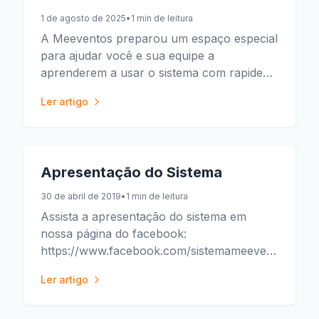
1 de agosto de 2025
•
1 min de leitura
A Meeventos preparou um espaço especial
para ajudar você e sua equipe a
aprenderem a usar o sistema com rapidez,
autonomia e praticidade! Essa área está
Ler artigo
disponível dentro do próprio sistema. Para
acessá-la, é só seguir o passo a passo:
Acesse o sistema Meeventos. No menu
lateral esquerdo, role até o final da tela.
Apresentação do Sistema
Clique […]
30 de abril de 2019
•
1 min de leitura
Assista a apresentação do sistema em
nossa página do facebook:
https://www.facebook.com/sistemameeventos/vi
t=0
Ler artigo