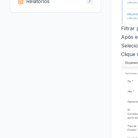
Relátorios
7
Filtrar
Após es
Seleci
Clique