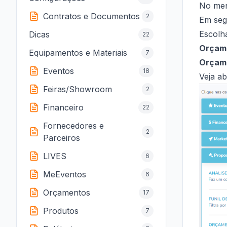
No men
Contratos e Documentos
2
Em seg
Escolh
Dicas
22
Orçame
Equipamentos e Materiais
7
Orçame
Eventos
18
Veja ab
Feiras/Showroom
2
Financeiro
22
Fornecedores e
2
Parceiros
LIVES
6
MeEventos
6
Orçamentos
17
Produtos
7