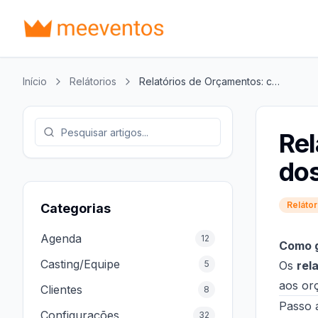
Início
Relátorios
Relatórios de Orçamentos: como obter um relatório dos orçamentos enviados.
Rel
dos
Relátor
Categorias
Agenda
12
Como g
Casting/Equipe
5
Os
rel
aos or
Clientes
8
Passo a
Configurações
32