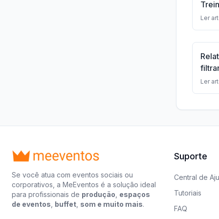
Trei
Ler ar
Rela
filtr
espe
Ler ar
Suporte
Se você atua com eventos sociais ou
Central de Aj
corporativos, a MeEventos é a solução ideal
Tutoriais
para profissionais de
produção
,
espaços
de eventos
,
buffet
,
som e muito mais
.
FAQ