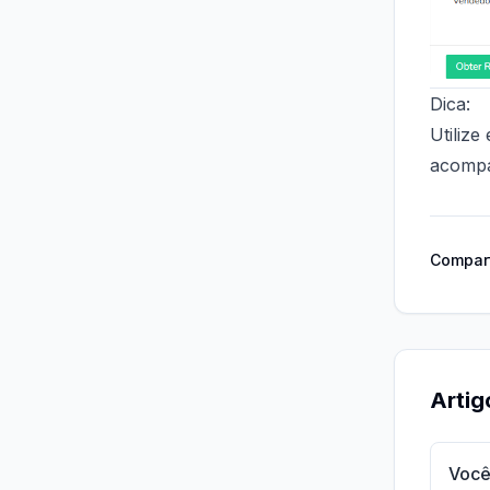
Dica:
Utilize
acompa
Compart
Artig
Você