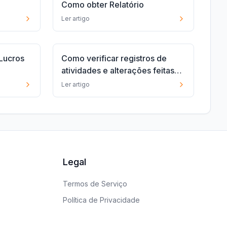
Como obter Relatório
Ler artigo
“Lucros
Como verificar registros de
atividades e alterações feitas
os!
no sistema
Ler artigo
Legal
Termos de Serviço
Política de Privacidade